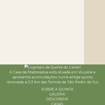
A Casa da Madressilva está situada em Vouzela e
apresenta acomodações numa antiga quinta
renovada, a 5,3 km das Termas de São Pedro do Sul.
SOBRE A QUINTA
GALERIA
DESCOBRIR
CASAS