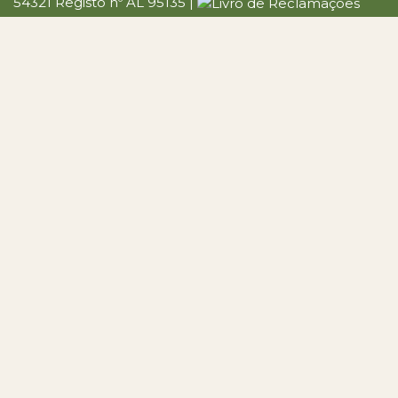
54321 Registo nº AL 95135 |